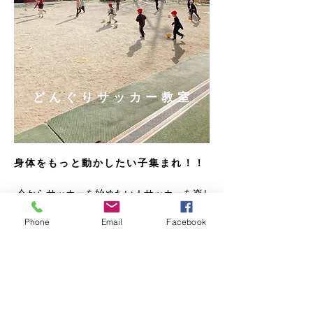
どんぐりサッカー教室
身体をもっと動かしたい子集まれ！！
今からサッカーを始めたい！サッカーを楽し
みたいという子に！サッカーだけでなく、
Phone
Email
Facebook
様々な動きや運動を交えながら身体の動かし
方や能力を養います。また、様々な身体の動
かし方、コーディネーション能力だけでな
く、スポーツを通じたルールの理解や規律面
を獲得する為に個別の成長段階に応じた働き
かけを行っています。