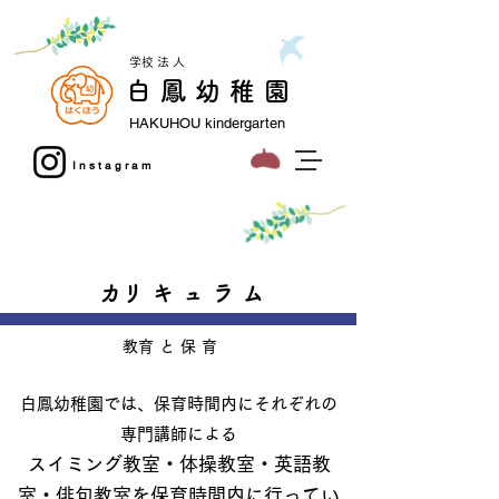
​学校法人
白鳳幼稚園
HAKUHOU kindergarten
Instagram
​フォト
​お問い
おうち
スタジオL
合わせ
えん
​カリキュラム
​教育と保育
白鳳幼稚園では、保育時間内にそれぞれの
専門講師による
スイミング教室・体操教室・英語教
室・俳句教室を保育時間内に行ってい