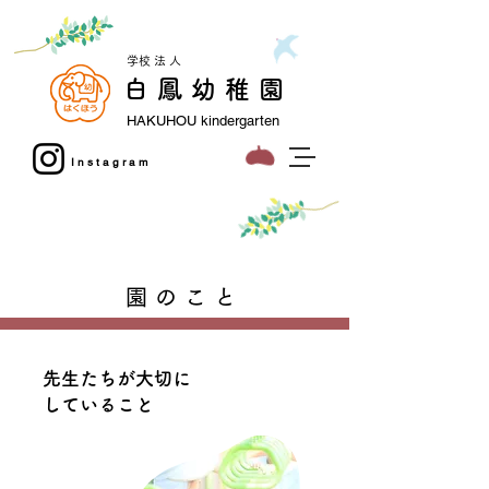
​学校法人
白鳳幼稚園
HAKUHOU kindergarten
Instagram
​フォト
​お問い
おうち
スタジオL
合わせ
えん
園のこと
先生たちが大切に
していること