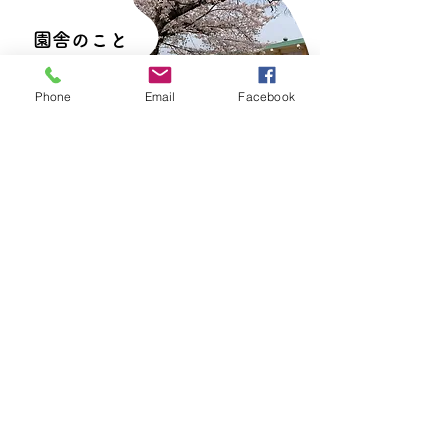
園舎のこと
Phone
Email
Facebook
白鳳幼稚園
学校法人
伊賀市上野伊予町1067－1