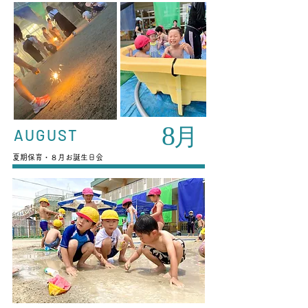
8
月
AUGUST
夏期保育・８月お誕生日会