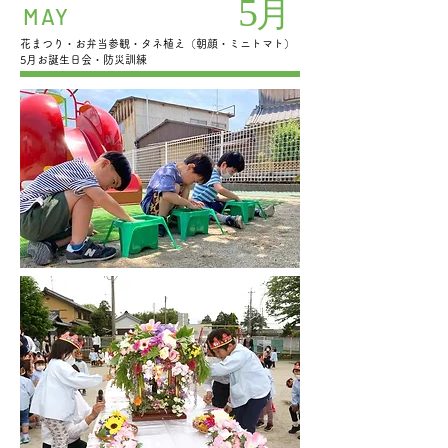
5
月
MAY
花まつり・お弁当参観・タネ植え（朝顔・ミニトマト）
5月お誕生日会・防災訓練