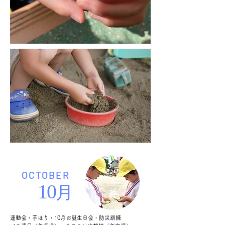
OCTOBER
10
月
運動会・芋ほり・10月お誕生日会・防災訓練