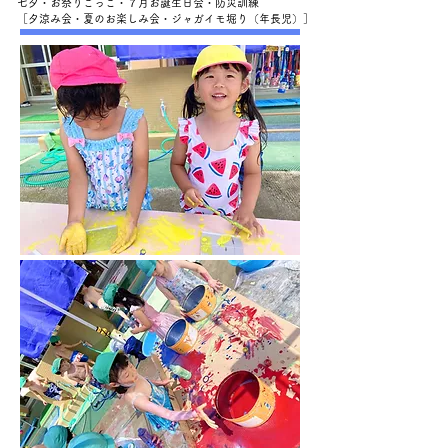
七夕・お祭りごっこ・７月お誕生日会・防災訓練
［夕涼み会・夏のお楽しみ会・ジャガイモ堀り（年長児）］