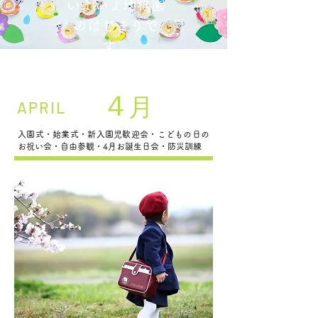
​いよいよ幼稚園
のはじまりで
す。
４
月
APRIL
入園式・始業式・新入園児歓迎会・こどもの日の
お祝い会・自由参観・4月お誕生日会・防災訓練