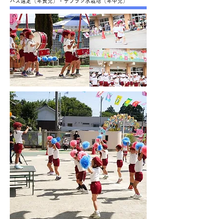
バス遠足（年長児）・サフラン水栽培（年中児）