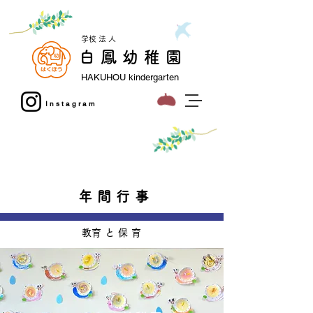
​学校法人
白鳳幼稚園
HAKUHOU kindergarten
Instagram
​フォト
​お問い
おうち
スタジオL
合わせ
えん
年間行事
​教育と保育